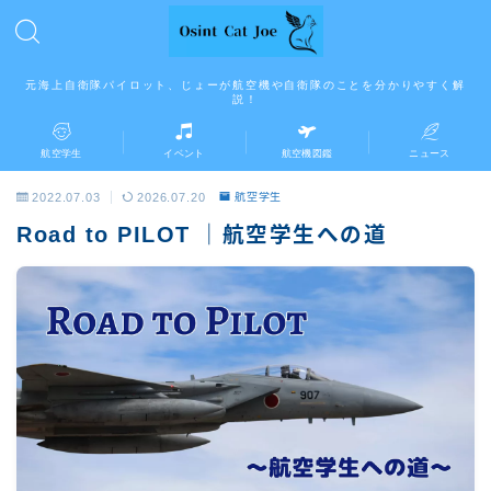
元海上自衛隊パイロット、じょーが航空機や自衛隊のことを分かりやすく解
説！
航空学生
イベント
航空機図鑑
ニュース
2022.07.03
2026.07.20
航空学生
Road to PILOT ｜航空学生への道