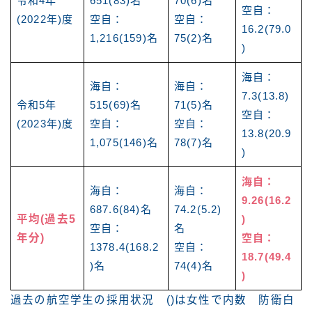
令和4年
651(83)名
70(6)名
空自：
(2022年)度
空自：
空自：
16.2(79.0
1,216(159)名
75(2)名
)
海自：
海自：
海自：
7.3(13.8)
令和5年
515(69)名
71(5)名
空自：
(2023年)度
空自：
空自：
13.8(20.9
1,075(146)名
78(7)名
)
海自：
海自：
海自：
9.26(16.2
687.6(84)名
74.2(5.2)
平均(過去5
)
空自：
名
年分)
空自：
1378.4(168.2
空自：
18.7(49.4
)名
74(4)名
)
過去の航空学生の採用状況 ()は女性で内数 防衛白