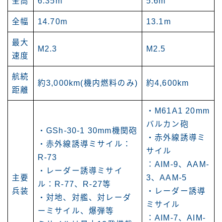
全高
6.35m
5.6m
全幅
14.70m
13.1m
最大
M2.3
M2.5
速度
航続
約3,000km(機内燃料のみ)
約4,600km
距離
・M61A1 20mm
バルカン砲
・GSh-30-1 30mm機関砲
・赤外線誘導ミ
・赤外線誘導ミサイル：
サイル
R-73
：AIM-9、AAM-
・レーダー誘導ミサイ
主要
3、AAM-5
ル：R-77、R-27等
兵装
・レーダー誘導
・対地、対艦、対レーダ
ミサイル
ーミサイル、爆弾等
：AIM-7、AIM-