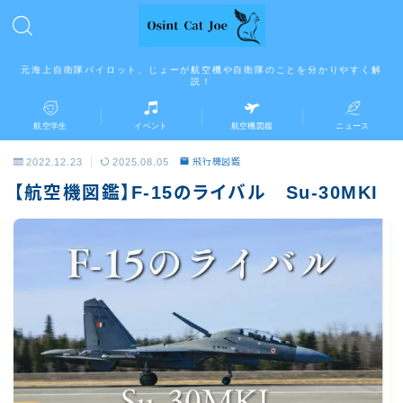
元海上自衛隊パイロット、じょーが航空機や自衛隊のことを分かりやすく解
説！
航空学生
イベント
航空機図鑑
ニュース
2022.12.23
2025.08.05
飛行機図鑑
【航空機図鑑】F-15のライバル Su-30MKI