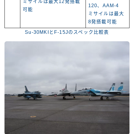
ミサイルは最大12発搭載
120、AAM-4
可能
ミサイルは最大
8発搭載可能
Su-30MKIとF-15Jのスペック比較表