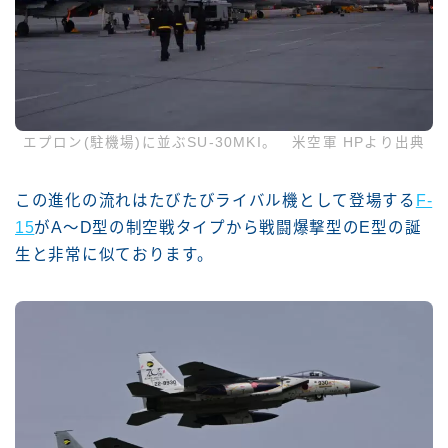
エプロン(駐機場)に並ぶSU-30MKI。 米空軍 HPより出典
この進化の流れはたびたびライバル機として登場する
F-
15
がA～D型の制空戦タイプから戦闘爆撃型のE型の誕
生と非常に似ております。