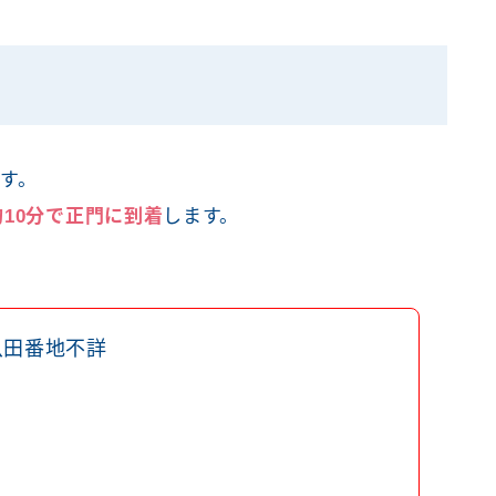
す。
約10分で正門に到着
します。
八田番地不詳