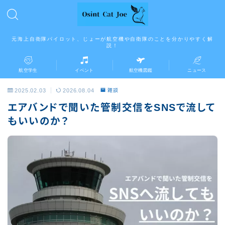
元海上自衛隊パイロット、じょーが航空機や自衛隊のことを分かりやすく解
説！
航空学生
イベント
航空機図鑑
ニュース
2025.02.03
2026.08.04
雑談
エアバンドで聞いた管制交信をSNSで流して
もいいのか？