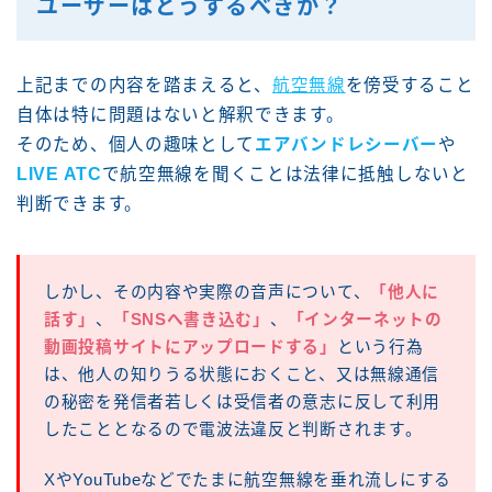
ユーザーはどうするべきか？
上記までの内容を踏まえると、
航空無線
を傍受すること
自体は特に問題はないと解釈できます。
そのため、個人の趣味として
エアバンドレシーバー
や
LIVE ATC
で航空無線を聞くことは法律に抵触しないと
判断できます。
しかし、その内容や実際の音声について、
「他人に
話す」
、
「SNSへ書き込む」
、
「インターネットの
動画投稿サイトにアップロードする」
という行為
は、他人の知りうる状態におくこと、又は無線通信
の秘密を発信者若しくは受信者の意志に反して利用
したこととなるので電波法違反と判断されます。
XやYouTubeなどでたまに航空無線を垂れ流しにする