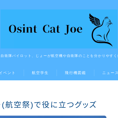
上自衛隊パイロット、じょーが航空機や自衛隊のことを分かりやすく
イベント
航空学生
飛行機図鑑
ニュー
ー(航空祭)で役に立つグッズ