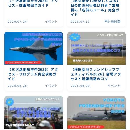
【三沢基地航空祭2026】アク
【航空祭が10倍楽しくなる】
セス・駐車場完全ガイド
目の前の飛行機は何者？軍用
機の「名前のルール」完全ガ
イド
2026.07.24
イベント
2026.07.12
飛行機図鑑
【三沢基地航空祭2026】アク
【横田基地フレンドシップフ
セス・プログラム完全攻略ガ
ェスティバル2026】会場アク
イド
セスと混雑回避のコツ
2026.06.25
イベント
2026.05.08
イベント