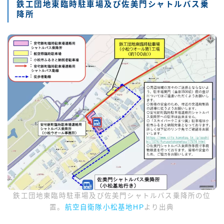
鉄工団地東臨時駐車場及び佐美門シャトルバス乗
降所
鉄工団地東臨時駐車場及び佐美門シャトルバス乗降所の位
置。
航空自衛隊小松基地HP
より出典