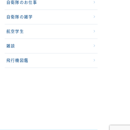
自衛隊のお仕事
自衛隊の雑学
航空学生
雑談
飛行機図鑑