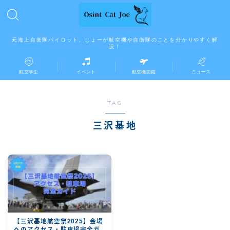
元海上自衛隊パイロット、じょーが航空機や自衛隊のことを分かりやすく解
説！
航空学生
イベント
航空機図鑑
ニュース
TAG
三沢基地
【三沢基地航空祭2025】会場
へのアクセス・駐車場完全ガ